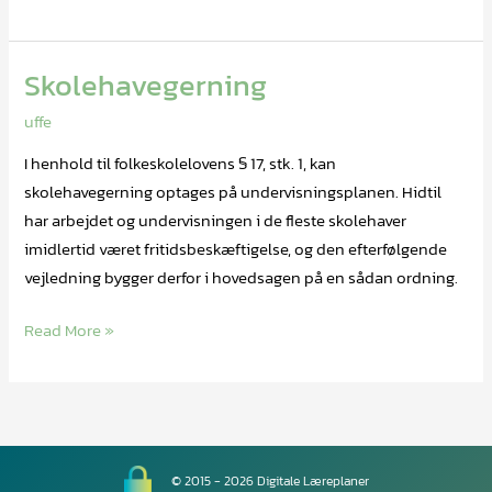
Skolehavegerning
Skolehavegerning
uffe
I henhold til folkeskolelovens § 17, stk. 1, kan
skolehavegerning optages på undervisningsplanen. Hidtil
har arbejdet og undervisningen i de fleste skolehaver
imidlertid været fritidsbeskæftigelse, og den efterfølgende
vejledning bygger derfor i hovedsagen på en sådan ordning.
Read More »
© 2015 - 2026 Digitale Læreplaner