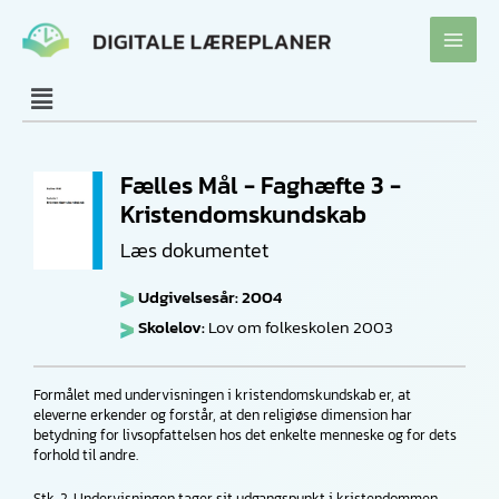
Gå
til
indholdet
Fælles Mål - Faghæfte 3 -
Kristendomskundskab
Læs dokumentet
Udgivelsesår: 2004
Skolelov:
Lov om folkeskolen 2003
Formålet med undervisningen i kristendomskundskab er, at
eleverne erkender og forstår, at den religiøse dimension har
betydning for livsopfattelsen hos det enkelte menneske og for dets
forhold til andre.
Stk. 2. Undervisningen tager sit udgangspunkt i kristendommen,