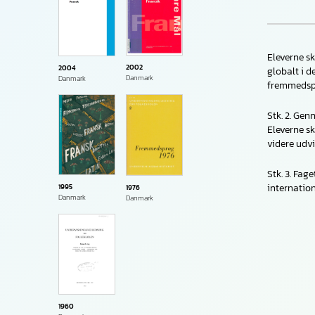
Eleverne sk
2002
2004
globalt i d
Danmark
Danmark
fremmedspr
Stk. 2. Gen
Eleverne sk
videre udvi
Stk. 3. Fag
internation
1995
1976
Danmark
Danmark
1960