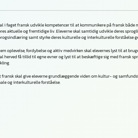
al i faget fransk udvikle kompetencer til at kommunikere på fransk både m
eres aktuelle og fremtidige liv. Eleverne skal samtidig udvikle deres spro
ogsindlæring samt styrke deres kulturelle og interkulturelle forståelse
nem oplevelse, fordybelse og aktiv medvirken skal elevernes lyst til at br
al herved få tillid til egne evner og lyst til at beskæftige sig med fransk s
kling.
et fransk skal give eleverne grundlæggende viden om kultur- og samfundsf
ale og interkulturelle forståelse.