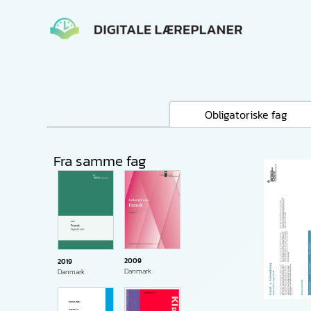
Gå
til
indholdet
Obligatoriske fag
Fra samme fag
2009
2019
Danmark
Danmark