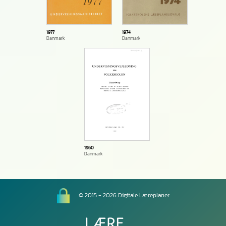
1974
1977
Danmark
Danmark
1960
Danmark
© 2015 - 2026 Digitale Læreplaner