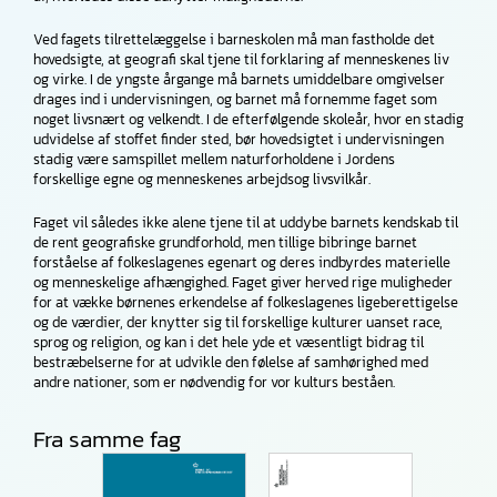
Ved fagets tilrettelæggelse i barneskolen må man fastholde det
hovedsigte, at geografi skal tjene til forklaring af menneskenes liv
og virke. I de yngste årgange må barnets umiddelbare omgivelser
drages ind i undervisningen, og barnet må fornemme faget som
noget livsnært og velkendt. I de efterfølgende skoleår, hvor en stadig
udvidelse af stoffet finder sted, bør hovedsigtet i undervisningen
stadig være samspillet mellem naturforholdene i Jordens
forskellige egne og menneskenes arbejdsog livsvilkår.
Faget vil således ikke alene tjene til at uddybe barnets kendskab til
de rent geografiske grundforhold, men tillige bibringe barnet
forståelse af folkeslagenes egenart og deres indbyrdes materielle
og menneskelige afhængighed. Faget giver herved rige muligheder
for at vække børnenes erkendelse af folkeslagenes ligeberettigelse
og de værdier, der knytter sig til forskellige kulturer uanset race,
sprog og religion, og kan i det hele yde et væsentligt bidrag til
bestræbelserne for at udvikle den følelse af samhørighed med
andre nationer, som er nødvendig for vor kulturs beståen.
Fra samme fag