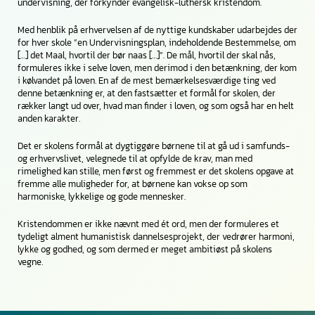
undervisning, der forkynder evangelisk-luthersk kristendom.
Med henblik på erhvervelsen af de nyttige kundskaber udarbejdes der
for hver skole ”en Undervisningsplan, indeholdende Bestemmelse, om
[…] det Maal, hvortil der bør naas […]”. De mål, hvortil der skal nås,
formuleres ikke i selve loven, men derimod i den betænkning, der kom
i kølvandet på loven. En af de mest bemærkelsesværdige ting ved
denne betænkning er, at den fastsætter et formål for skolen, der
rækker langt ud over, hvad man finder i loven, og som også har en helt
anden karakter.
Det er skolens formål at dygtiggøre børnene til at gå ud i samfunds-
og erhvervslivet, velegnede til at opfylde de krav, man med
rimelighed kan stille, men først og fremmest er det skolens opgave at
fremme alle muligheder for, at børnene kan vokse op som
harmoniske, lykkelige og gode mennesker.
Kristendommen er ikke nævnt med ét ord, men der formuleres et
tydeligt alment humanistisk dannelsesprojekt, der vedrører harmoni,
lykke og godhed, og som dermed er meget ambitiøst på skolens
vegne.