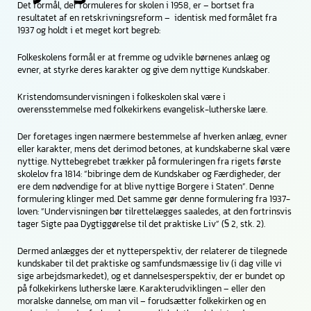
Det formål, der formuleres for skolen i 1958, er – bortset fra
resultatet af en retskrivningsreform – identisk med formålet fra
1937 og holdt i et meget kort begreb:
Folkeskolens formål er at fremme og udvikle børnenes anlæg og
evner, at styrke deres karakter og give dem nyttige Kundskaber.
Kristendomsundervisningen i folkeskolen skal være i
overensstemmelse med folkekirkens evangelisk-lutherske lære.
Der foretages ingen nærmere bestemmelse af hverken anlæg, evner
eller karakter, mens det derimod betones, at kundskaberne skal være
nyttige. Nyttebegrebet trækker på formuleringen fra rigets første
skolelov fra 1814: ”bibringe dem de Kundskaber og Færdigheder, der
ere dem nødvendige for at blive nyttige Borgere i Staten”. Denne
formulering klinger med. Det samme gør denne formulering fra 1937-
loven: ”Undervisningen bør tilrettelægges saaledes, at den fortrinsvis
tager Sigte paa Dygtiggørelse til det praktiske Liv” (§ 2, stk. 2).
Dermed anlægges der et nytteperspektiv, der relaterer de tilegnede
kundskaber til det praktiske og samfundsmæssige liv (i dag ville vi
sige arbejdsmarkedet), og et dannelsesperspektiv, der er bundet op
på folkekirkens lutherske lære. Karakterudviklingen – eller den
moralske dannelse, om man vil – forudsætter folkekirken og en