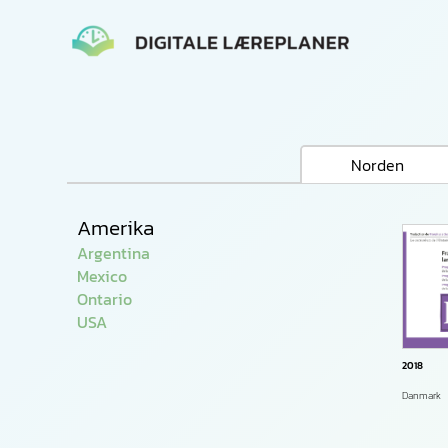
Gå
til
indholdet
Norden
Amerika
Argentina
Mexico
Ontario
USA
2018
Danmark