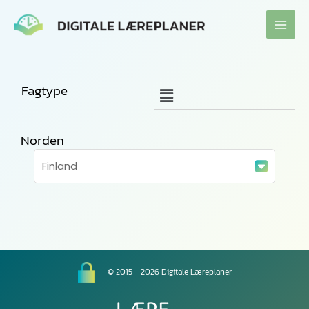
Gå
til
indholdet
Fagtype
Norden
© 2015 - 2026 Digitale Læreplaner