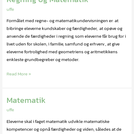
og
uffe
Matematik
Formålet med regne- og matematikundervisningen er: at
bibringe eleverne kundskaber og færdigheder, at opøve og
anvende de færdigheder i regning, som eleverne får brug for i
livet uden for skolen, i familie, samfund og erhverv., at give
eleverne fortrolighed med geometriens og aritmetikkens
enkleste grundbegreber og metoder.
Read More »
Matematik
Matematik
uffe
Eleverne skal i faget matematik udvikle matematiske
kompetencer og opnå færdigheder og viden, således at de