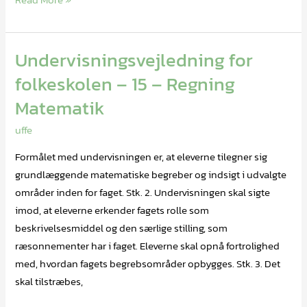
Read More »
Undervisningsvejledning for
Undervisningsvejledning
for
folkeskolen – 15 – Regning
folkeskolen
Matematik
–
15
uffe
–
Formålet med undervisningen er, at eleverne tilegner sig
Regning
grundlæggende matematiske begreber og indsigt i udvalgte
Matematik
områder inden for faget. Stk. 2. Undervisningen skal sigte
imod, at eleverne erkender fagets rolle som
beskrivelsesmiddel og den særlige stilling, som
ræsonnementer har i faget. Eleverne skal opnå fortrolighed
med, hvordan fagets begrebsområder opbygges. Stk. 3. Det
skal tilstræbes,