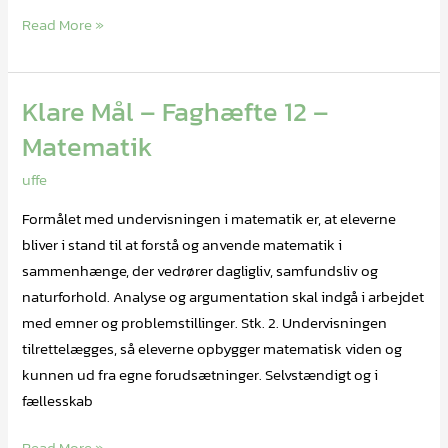
Read More »
Klare Mål – Faghæfte 12 –
Klare
Mål
Matematik
–
uffe
Faghæfte
12
Formålet med undervisningen i matematik er, at eleverne
–
bliver i stand til at forstå og anvende matematik i
Matematik
sammenhænge, der vedrører dagligliv, samfundsliv og
naturforhold. Analyse og argumentation skal indgå i arbejdet
med emner og problemstillinger. Stk. 2. Undervisningen
tilrettelægges, så eleverne opbygger matematisk viden og
kunnen ud fra egne forudsætninger. Selvstændigt og i
fællesskab