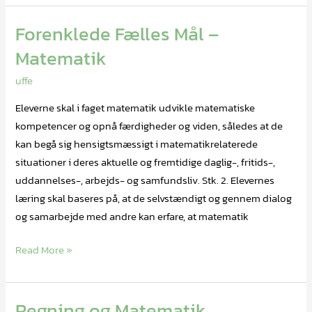
Forenklede Fælles Mål –
Forenklede
Fælles
Matematik
Mål
uffe
–
Matematik
Eleverne skal i faget matematik udvikle matematiske
kompetencer og opnå færdigheder og viden, således at de
kan begå sig hensigtsmæssigt i matematikrelaterede
situationer i deres aktuelle og fremtidige daglig-, fritids-,
uddannelses-, arbejds- og samfundsliv. Stk. 2. Elevernes
læring skal baseres på, at de selvstændigt og gennem dialog
og samarbejde med andre kan erfare, at matematik
Read More »
Regning og Matematik
Regning