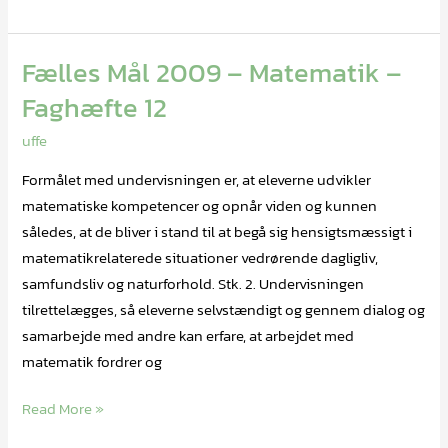
Fælles Mål 2009 – Matematik –
Fælles
Mål
Faghæfte 12
2009
uffe
–
Matematik
Formålet med undervisningen er, at eleverne udvikler
–
matematiske kompetencer og opnår viden og kunnen
Faghæfte
således, at de bliver i stand til at begå sig hensigtsmæssigt i
12
matematikrelaterede situationer vedrørende dagligliv,
samfundsliv og naturforhold. Stk. 2. Undervisningen
tilrettelægges, så eleverne selvstændigt og gennem dialog og
samarbejde med andre kan erfare, at arbejdet med
matematik fordrer og
Read More »