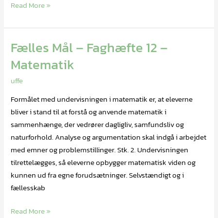
Read More »
Fælles Mål – Faghæfte 12 –
Fælles
Mål
Matematik
–
uffe
Faghæfte
12
Formålet med undervisningen i matematik er, at eleverne
–
bliver i stand til at forstå og anvende matematik i
Matematik
sammenhænge, der vedrører dagligliv, samfundsliv og
naturforhold. Analyse og argumentation skal indgå i arbejdet
med emner og problemstillinger. Stk. 2. Undervisningen
tilrettelægges, så eleverne opbygger matematisk viden og
kunnen ud fra egne forudsætninger. Selvstændigt og i
fællesskab
Read More »