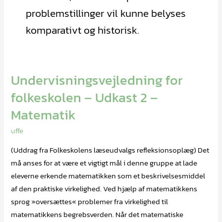
problemstillinger vil kunne belyses
komparativt og historisk.
Undervisningsvejledning for
Undervisningsvejledning
for
folkeskolen – Udkast 2 –
folkeskolen
Matematik
–
Udkast
uffe
2
(Uddrag fra Folkeskolens læseudvalgs refleksionsoplæg) Det
–
må anses for at være et vigtigt mål i denne gruppe at lade
Matematik
eleverne erkende matematikken som et beskrivelsesmiddel
af den praktiske virkelighed. Ved hjælp af matematikkens
sprog »oversættes« problemer fra virkelighed til
matematikkens begrebsverden. Når det matematiske