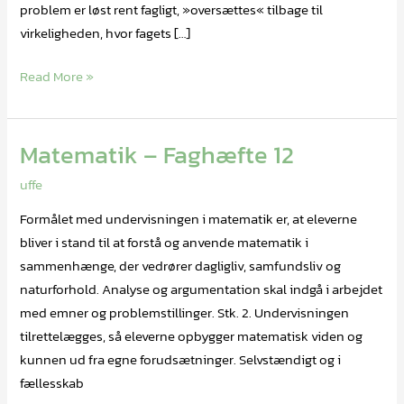
problem er løst rent fagligt, »oversættes« tilbage til
virkeligheden, hvor fagets […]
Read More »
Matematik – Faghæfte 12
Matematik
–
uffe
Faghæfte
Formålet med undervisningen i matematik er, at eleverne
12
bliver i stand til at forstå og anvende matematik i
sammenhænge, der vedrører dagligliv, samfundsliv og
naturforhold. Analyse og argumentation skal indgå i arbejdet
med emner og problemstillinger. Stk. 2. Undervisningen
tilrettelægges, så eleverne opbygger matematisk viden og
kunnen ud fra egne forudsætninger. Selvstændigt og i
fællesskab