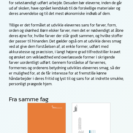
for selvstændigt udført arbejde. Desuden bør eleverne, inden de går
ud af skolen, have opnået kendskab til de forskellige materialer og
deres anvendelse og til det mest økonomiske indkøb af dem.
Tillige er det formålet at udvikle elevernes sans for farver, form,
orden og skønhed. Børn elsker farver, men det er nødvendigt at åbne
deres øjne for, hvilke farver der står godt sammen, og hvilke stoffer
der passer til hinanden. Det gælder også om at udvikle deres smag
ved at give dem forståelsen af, at enkle former, udført med
akkuratesse og præcision, i langt højere grad tilfredsstiller kravet
og ønsket om velklædthed end overlæssede former i skrigende
farver uordentligt udført. Gennem forståelse af farvernes,
formernes og ordenens betydning udvikles elevernes smag, så der
er mulighed for, at de får interesse for at fremstille kønne
håndarbejder i deres fritid og lyst til og sans for at indrette smukke,
personligt prægede hjem.
Fra samme fag