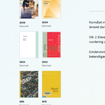
Formålet m
2009
2009
Danmark
Danmark
skrevet dan
Stk. 2. Ele
vurdering a
(Undervisni
bekendtgørel
2003
2002
Danmark
Danmark
1995
1976