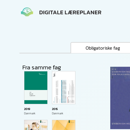
Gå
til
indholdet
Obligatoriske fag
Fra samme fag
2019
2015
Danmark
Danmark