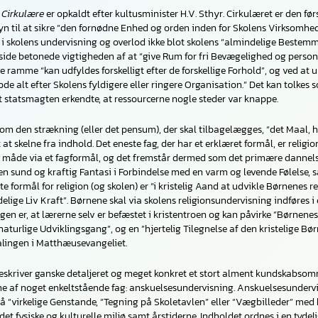
 Cirkulære
er opkaldt efter kultusminister H.V. Sthyr. Cirkulæret er den fø
yn til at sikre “den fornødne Enhed og orden inden for Skolens Virksomhed
 skolens undervisning og overlod ikke blot skolens “almindelige Bestemme
 side betonede vigtigheden af at “give Rum for fri Bevægelighed og personl
 ramme “kan udfyldes forskelligt efter de forskellige Forhold”, og ved at u
bde alt efter Skolens fyldigere eller ringere Organisation.” Det kan tolkes
at statsmagten erkendte, at ressourcerne nogle steder var knappe.
om den strækning (eller det pensum), der skal tilbagelægges, “det Maal, hvo
 at skelne fra indhold. Det eneste fag, der har et erklæret formål, er religi
 måde via et fagformål, og det fremstår dermed som det primære dannelses
n sund og kraftig Fantasi i Forbindelse med en varm og levende Følelse, sæ
 formål for religion (og skolen) er ”i kristelig Aand at udvikle Børnenes re
elige Liv Kraft”. Børnene skal via skolens religionsundervisning indføres 
en er, at lærerne selv er befæstet i kristentroen og kan påvirke ”Børnenes
 naturlige Udviklingsgang”, og en ”hjertelig Tilegnelse af den kristeli
lingen i Matthæusevangeliet.
eskriver ganske detaljeret og meget konkret et stort alment kundskabsom
ne af noget enkeltstående fag: anskuelsesundervisning. Anskuelsesundervi
på “virkelige Genstande, “Tegning på Skoletavlen” eller “Vægbilleder” med 
det fysiske og kulturelle miljø samt årstiderne. Indholdet ordnes i en tyd