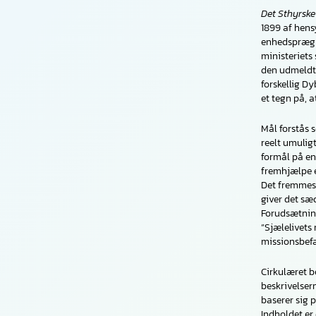
Det Sthyrske
1899 af hens
enhedspræg i
ministeriets
den udmeldte
forskellig Dy
et tegn på, 
Mål forstås s
reelt umuligt
formål på en
fremhjælpe e
Det fremmeste
giver det sæd
Forudsætning
”Sjælelivets
missionsbefa
Cirkulæret b
beskrivelser
baserer sig 
Indholdet er 