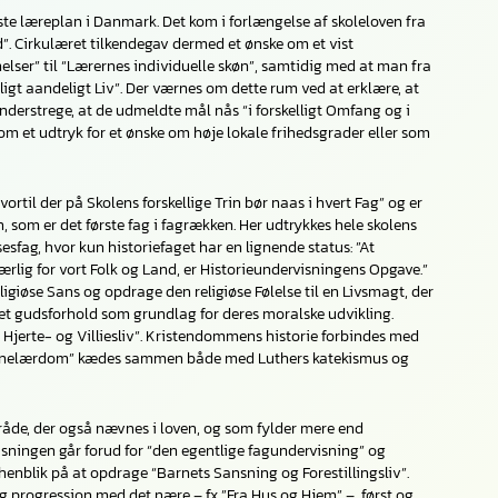
rste læreplan i Danmark. Det kom i forlængelse af skoleloven fra
”. Cirkulæret tilkendegav dermed et ønske om et vist
lser” til “Lærernes individuelle skøn”, samtidig med at man fra
igt aandeligt Liv”. Der værnes om dette rum ved at erklære, at
nderstrege, at de udmeldte mål nås “i forskelligt Omfang og i
 som et udtryk for et ønske om høje lokale frihedsgrader eller som
rtil der på Skolens forskellige Trin bør naas i hvert Fag” og er
on, som er det første fag i fagrækken. Her udtrykkes hele skolens
fag, hvor kun historiefaget har en lignende status: ”At
rlig for vort Folk og Land, er Historieundervisningens Opgave.”
ligiøse Sans og opdrage den religiøse Følelse til en Livsmagt, der
i et gudsforhold som grundlag for deres moralske udvikling.
 Hjerte- og Villiesliv”. Kristendommens historie forbindes med
ge Børnelærdom” kædes sammen både med Luthers katekismus og
råde, der også nævnes i loven, og som fylder mere end
sningen går forud for “den egentlige fagundervisning” og
henblik på at opdrage “Barnets Sansning og Forestillingsliv”.
elig progression med det nære – fx ”Fra Hus og Hjem” – først og