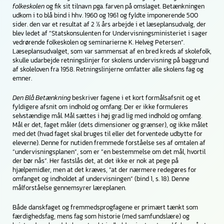
folkeskolen
og fik sit tilnavn pga. farven på omslaget. Betænkningen
udkom i to blå bind i hhv. 1960 og 1961 og fyldte imponerende 500
sider. den var et resultat af 2 ½ års arbejde i et læseplansudvalg, der
blev ledet af ”Statskonsulenten for Undervisningsministeriet i sager
vedrørende folkeskolen og seminarierne K. Helveg Petersen”.
Læseplansudvalget, som var sammensat af en bred kreds af skolefolk,
skulle udarbejde retningslinjer for skolens undervisning på baggrund
af skoleloven fra 1958. Retningslinjerne omfatter alle skolens fag og
emner.
Den Blå Betænkning
beskriver fagene i et kort formålsafsnit og et
fyldigere afsnit om indhold og omfang. Der er ikke formuleres
selvstændige mål. Mål sættes i høj grad lig med indhold og omfang.
Mål er det, faget måler (dets dimensioner og grænser), og ikke målet
med det (hvad faget skal bruges til eller det forventede udbytte for
eleverne). Denne for nutiden fremmede forståelse ses af omtalen af
”undervisningsplanen”, som er ”en bestemmelse om det mål, hvortil
der bør nås”. Her fastslås det, at det ikke er nok at pege på
hjælpemidler, men at det kræves, ”at der nærmere redegøres for
omfanget og indholdet af undervisningen” (bind 1, s. 18). Denne
målforståelse gennemsyrer læreplanen.
Både danskfaget og fremmedsprogfagene er primært tænkt som
færdighedsfag, mens fag som historie (med samfundslære) og