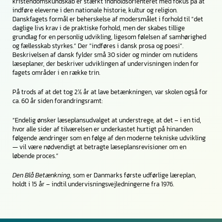
kristendomskundskab er stærkt indholdsorienteret med fokus på at
indføre eleverne i den nationale historie, kultur og religion.
Danskfagets formål er beherskelse af modersmålet i forhold til ”det
daglige livs krav i de praktiske forhold, men der skabes tillige
grundlag for en personlig udvikling, ligesom følelsen af samhørighed
og fællesskab styrkes.” Der ”indføres i dansk prosa og poesi”.
Beskrivelsen af dansk fylder små 30 sider og minder om nutidens
læseplaner, der beskriver udviklingen af undervisningen inden for
fagets områder i en række trin.
På trods af at det tog 2½ år at lave betænkningen, var skolen også for
ca. 60 år siden forandringsramt:
“Endelig ønsker læseplansudvalget at understrege, at det – i en tid,
hvor alle sider af tilværelsen er underkastet hurtigt på hinanden
følgende ændringer som en følge af den moderne tekniske udvikling
— vil være nødvendigt at betragte læseplansrevisioner om en
løbende proces.”
Den Blå Betænkning
, som er Danmarks første udførlige læreplan,
holdt i 15 år – indtil undervisningsvejledningerne fra 1976.