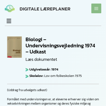
Gå
til
indholdet
Biologi –
Undervisningsvejledning 1974
– Udkast
Læs dokumentet
Udgivelsesår: 1974
Skolelov:
Lov om folkeskolen 1975
(Uddrag fra udvalgets udkast)
Formålet med undervisningen er, at ele­verne erhverver sig viden om
vekselvirk­ningen mellem organismer og deres fy­siske miljø og